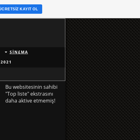
ÜCRETSIZ KAYIT OL
SİN£MA
 2021
Bu websitesinin sahibi
"Top liste" ekstrasını
daha aktive etmemiş!