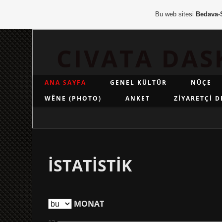
Bu web sitesi
Bedava-
CIVATA DAS
ANA SAYFA
GENEL KÜLTÜR
NÛÇE
WÊNE (PHOTO)
ANKET
ZİYARETÇİ D
İSTATİSTİK
MONAT
12