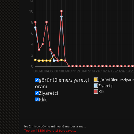
10
8
6
4
2
0
01
02
03
04
05
06
07
08
09
10
11
12
13
14
15
16
17
18
19
20
21
22
23
24
25
26
2
görüntüleme/ziyaretçi
görüntüleme/ziyaret
Ziyaretçi
oranı
Klik
Ziyaretçi
Klik
İro 2 mirov bûyine mêhvanê malper a me...
Toplam 13356 ziyaretçi buradaydı...