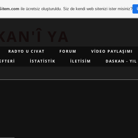
Sitem.com
ile ücretsiz oluşturuldu. Siz de kendi web sitenizi ister misiniz?
KAN'Î YA
RADYO U CIVAT
FORUM
VİDEO PAYLAŞIMI
EFTERİ
İSTATİSTİK
İLETİSİM
DASKAN - YIL