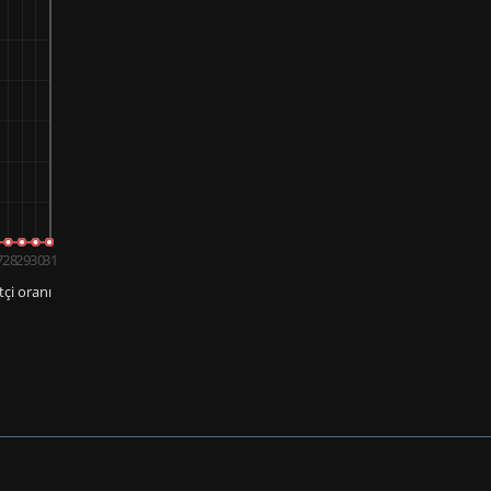
7
28
29
30
31
çi oranı