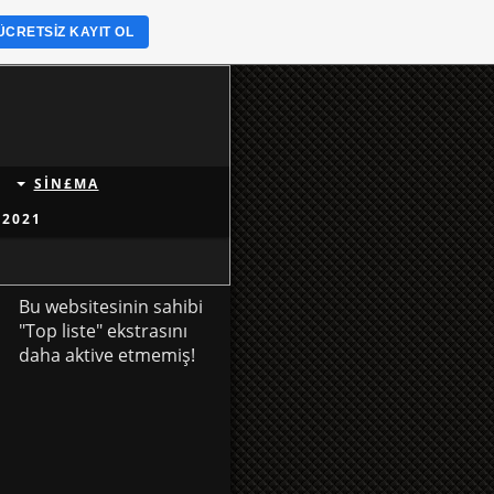
ÜCRETSIZ KAYIT OL
SİN£MA
 2021
Bu websitesinin sahibi
"Top liste" ekstrasını
daha aktive etmemiş!