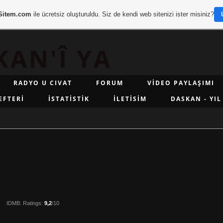
Sitem.com
ile ücretsiz oluşturuldu. Siz de kendi web sitenizi ister misiniz?
KAN'Î YA
RADYO U CIVAT
FORUM
VİDEO PAYLAŞIMI
EFTERİ
İSTATİSTİK
İLETİSİM
DASKAN - YIL
)
IDMB: Ratings:
9,2
/10