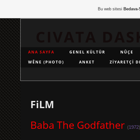
Bu web sitesi
Bedava-
CIVATA DAS
ANA SAYFA
GENEL KÜLTÜR
NÛÇE
WÊNE (PHOTO)
ANKET
ZİYARETÇİ D
FiLM
Baba The Godfather
(
1972