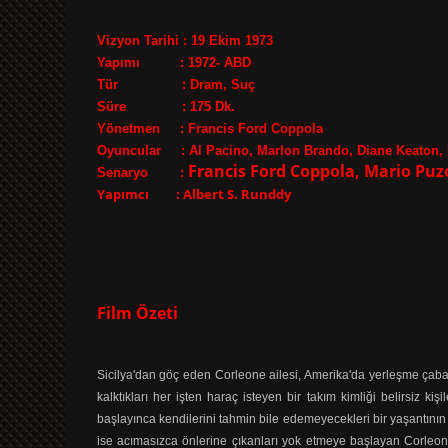
Vizyon Tarihi : 19 Ekim 1973
Yapımı : 1972- ABD
Tür : Dram, Suç
Süre : 175 Dk.
Yönetmen : Francis Ford Coppola
Oyuncular : Al Pacino, Marlon Brando, Diane Keaton, 
Francis Ford Coppola, Mario Puz
Senaryo :
Yapımcı : Albert S. Runddy
Film Özeti
Sicilya'dan göç eden Corleone ailesi, Amerika'da yerleşme çab
kalktıkları her işten haraç isteyen bir takım kimliği belirsiz 
başlayınca kendilerini tahmin bile edemeyecekleri bir yaşantının iç
ise acımasızca önlerine çıkanları yok etmeye başlayan Corleon