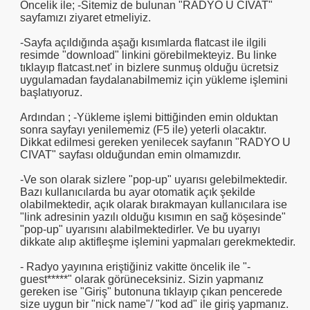
Öncelik ile; -Sitemiz de bulunan "RADYO Û CIVAT"
sayfamızı ziyaret etmeliyiz.
-Sayfa açıldığında aşağı kısımlarda flatcast ile ilgili
resimde "download" linkini görebilmekteyiz. Bu linke
tıklayıp flatcast.net' in bizlere sunmuş olduğu ücretsiz
uygulamadan faydalanabilmemiz için yükleme işlemini
başlatıyoruz.
Ardından ; -Yükleme işlemi bittiğinden emin olduktan
sonra sayfayı yenilememiz (F5 ile) yeterli olacaktır.
Dikkat edilmesi gereken yenilecek sayfanın "RADYO U
CIVAT" sayfası olduğundan emin olmamızdır.
-Ve son olarak sizlere "pop-up" uyarısı gelebilmektedir.
Bazı kullanıcılarda bu ayar otomatik açık şekilde
olabilmektedir, açık olarak bırakmayan kullanıcılara ise
"link adresinin yazılı olduğu kısımın en sağ köşesinde"
"pop-up" uyarısını alabilmektedirler. Ve bu uyarıyı
dikkate alıp aktifleşme işlemini yapmaları gerekmektedir.
- Radyo yayınına eriştiğiniz vakitte öncelik ile "-
guest*****" olarak görüneceksiniz. Sizin yapmanız
gereken ise "Giriş" butonuna tıklayıp çıkan pencerede
size uygun bir "nick name"/ "kod ad" ile giriş yapmanız.