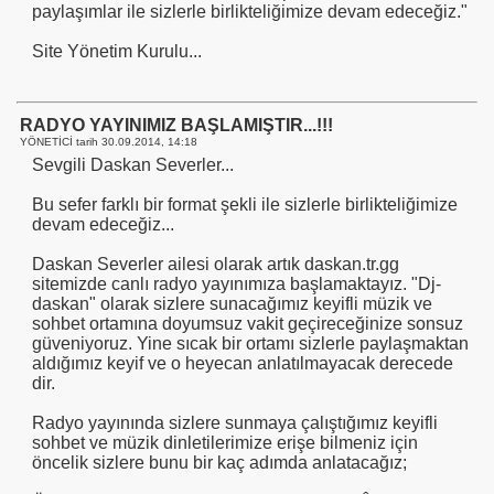
paylaşımlar ile sizlerle birlikteliğimize devam edeceğiz."
Site Yönetim Kurulu...
RADYO YAYINIMIZ BAŞLAMIŞTIR...!!!
YÖNETİCİ tarih
30.09.2014, 14:18
Sevgili Daskan Severler...
Bu sefer farklı bir format şekli ile sizlerle birlikteliğimize
devam edeceğiz...
Daskan Severler ailesi olarak artık daskan.tr.gg
sitemizde canlı radyo yayınımıza başlamaktayız. "Dj-
daskan" olarak sizlere sunacağımız keyifli müzik ve
sohbet ortamına doyumsuz vakit geçireceğinize sonsuz
güveniyoruz. Yine sıcak bir ortamı sizlerle paylaşmaktan
aldığımız keyif ve o heyecan anlatılmayacak derecede
dir.
Radyo yayınında sizlere sunmaya çalıştığımız keyifli
sohbet ve müzik dinletilerimize erişe bilmeniz için
öncelik sizlere bunu bir kaç adımda anlatacağız;