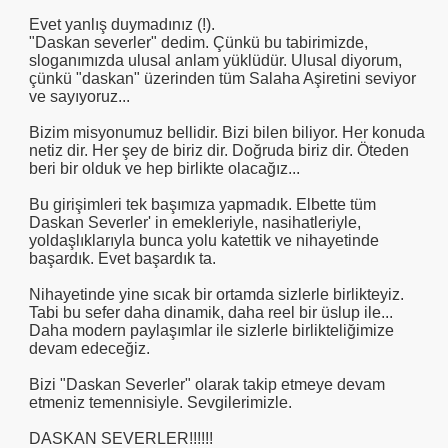
Evet yanlış duymadınız (!).
"Daskan severler" dedim. Çünkü bu tabirimizde,
sloganımızda ulusal anlam yüklüdür. Ulusal diyorum,
çünkü "daskan" üzerinden tüm Salaha Aşiretini seviyor
ve sayıyoruz...
Bizim misyonumuz bellidir. Bizi bilen biliyor. Her konuda
netiz dir. Her şey de biriz dir. Doğruda biriz dir. Öteden
beri bir olduk ve hep birlikte olacağız...
Bu girişimleri tek başımıza yapmadık. Elbette tüm
Daskan Severler' in emekleriyle, nasihatleriyle,
yoldaşlıklarıyla bunca yolu katettik ve nihayetinde
başardık. Evet başardık ta.
Nihayetinde yine sıcak bir ortamda sizlerle birlikteyiz.
Tabi bu sefer daha dinamik, daha reel bir üslup ile...
Daha modern paylaşımlar ile sizlerle birlikteliğimize
devam edeceğiz.
Bizi "Daskan Severler" olarak takip etmeye devam
etmeniz temennisiyle. Sevgilerimizle.
DASKAN SEVERLER!!!!!!