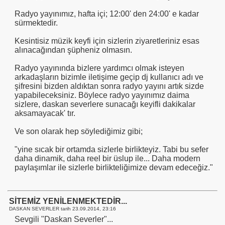
Radyo yayınımız, hafta içi; 12:00' den 24:00' e kadar
sürmektedir.
Kesintisiz müzik keyfi için sizlerin ziyaretleriniz esas
alınacağından şüpheniz olmasın.
Radyo yayınında bizlere yardımcı olmak isteyen
arkadaşların bizimle iletişime geçip dj kullanıcı adı ve
şifresini bizden aldıktan sonra radyo yayını artık sizde
yapabileceksiniz. Böylece radyo yayınımız daima
sizlere, daskan severlere sunacağı keyifli dakikalar
aksamayacak' tır.
Ve son olarak hep söylediğimiz gibi;
"yine sıcak bir ortamda sizlerle birlikteyiz. Tabi bu sefer
daha dinamik, daha reel bir üslup ile... Daha modern
paylaşımlar ile sizlerle birlikteliğimize devam edeceğiz."
SİTEMİZ YENİLENMEKTEDİR...
DASKAN SEVERLER tarih
23.09.2014, 23:16
Sevgili "Daskan Severler"...