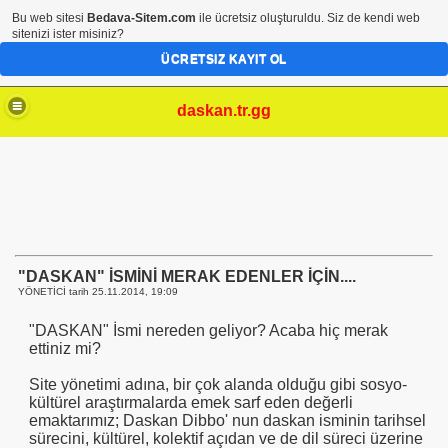
Bu web sitesi
Bedava-Sitem.com
ile ücretsiz oluşturuldu. Siz de kendi web
sitenizi ister misiniz?
ÜCRETSIZ KAYIT OL
daskan.tr.gg
"DASKAN" İSMİNİ MERAK EDENLER İÇİN....
YÖNETİCİ tarih
25.11.2014, 19:09
"DASKAN" İsmi nereden geliyor? Acaba hiç merak
ettiniz mi?
Site yönetimi adına, bir çok alanda olduğu gibi sosyo-
kültürel araştırmalarda emek sarf eden değerli
emaktarımız; Daskan Dibbo' nun daskan isminin tarihsel
sürecini, kültürel, kolektif açıdan ve de dil süreci üzerine